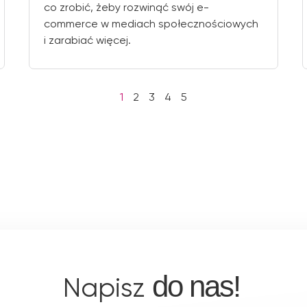
co zrobić, żeby rozwinąć swój e-
commerce w mediach społecznościowych
i zarabiać więcej.
1
2
3
4
5
do nas!
Napisz