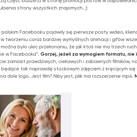
kszą część budżetu w stronę promocji postów w odpowiedni
ubienia strony wszystkich znajomych. ;)
a polskim Facebooku pojawiły się pierwsze posty wideo, klien
 w tworzeniu coraz bardziej wymyślnych animacji i gifów wszel
żna było ulec przekonaniu, że jak ktoś nie ma trzech ru
mie w Facebooka”.
Gorzej, jeżeli za wymogiem formatu, nie 
ie zamiast prawdziwych, ciekawych i zabawnych filmików, n
”, będące tak naprawdę stockowym zdjęciem z kręcącym się 
na dole logo. Jest film? Niby jest, plik ma rozszerzenie mp4.
N