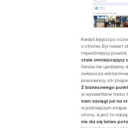
Kiedyś bijąca po oczac
o stronie. Był nawet o
najważniejszy powód, d
stale zmniejszający 
fanów nie ujedziemy 
zwłaszcza wśród mniej
pracownicy, ich znajom
Z biznesowego punktu
w wyświetlane treści 
nam zasięgi już na st
w późniejszym etapie
strony. A jest to nar
nie da się łatwo po