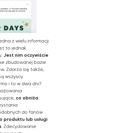
edna z wielu informacji
est to jednak
y.
Jest nim oczywiście
nie zbudowanej bazie
. Zdarza się także,
 są wszyscy
armo i to w dwa dni?
gażowania
esujące,
co obniża
zystania
podobnych do fanów
 produktu lub usługi
a
. Zdecydowanie