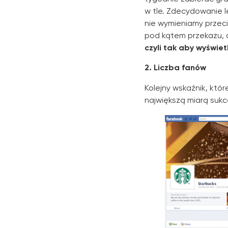
w tle. Zdecydowanie l
nie wymieniamy przec
pod kątem przekazu, 
czyli tak aby wyświet
2. Liczba fanów
Kolejny wskaźnik, któ
największą miarą suk