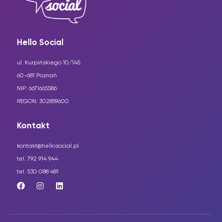
Hello Social
ul. Kurpińskiego 10/145
60-681 Poznań
NIP: 6671665586
REGON: 302859600
Kontakt
kontakt@hellosocial.pl
tel. 792 914 944
tel. 530 088 481