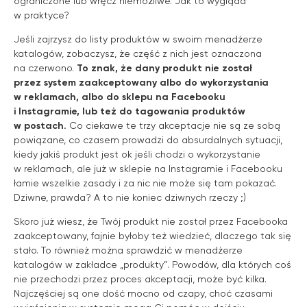
ograniczone lub wręcz niemożliwe. Jak to wygląda
w praktyce?
Jeśli zajrzysz do listy produktów w swoim menadżerze
katalogów, zobaczysz, że część z nich jest oznaczona
na czerwono.
To znak, że dany produkt nie został
przez system zaakceptowany albo do wykorzystania
w reklamach, albo do sklepu na Facebooku
i Instagramie, lub też do tagowania produktów
w postach.
Co ciekawe te trzy akceptacje nie są ze sobą
powiązane, co czasem prowadzi do absurdalnych sytuacji,
kiedy jakiś produkt jest ok jeśli chodzi o wykorzystanie
w reklamach, ale już w sklepie na Instagramie i Facebooku
łamie wszelkie zasady i za nic nie może się tam pokazać.
Dziwne, prawda? A to nie koniec dziwnych rzeczy ;)
Skoro już wiesz, że Twój produkt nie został przez Facebooka
zaakceptowany, fajnie byłoby też wiedzieć, dlaczego tak się
stało. To również można sprawdzić w menadżerze
katalogów w zakładce „produkty”. Powodów, dla których coś
nie przechodzi przez proces akceptacji, może być kilka.
Najczęściej są one dość mocno od czapy, choć czasami