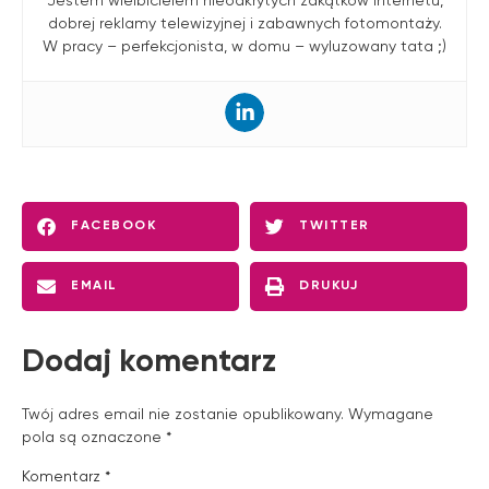
Jestem wielbicielem nieodkrytych zakątków internetu,
dobrej reklamy telewizyjnej i zabawnych fotomontaży.
W pracy – perfekcjonista, w domu – wyluzowany tata ;)
FACEBOOK
TWITTER
EMAIL
DRUKUJ
Dodaj komentarz
Twój adres email nie zostanie opublikowany.
Wymagane
pola są oznaczone
*
Komentarz
*