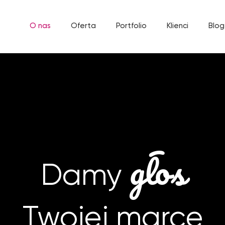
O nas
Oferta
Portfolio
Klienci
Blog
głos
Damy
Twojej marce