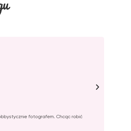
gu
hobbystycznie fotografem. Chcąc robić
Dowod