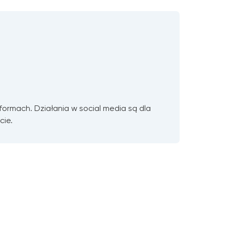
ormach. Działania w social media są dla
Po
cie.