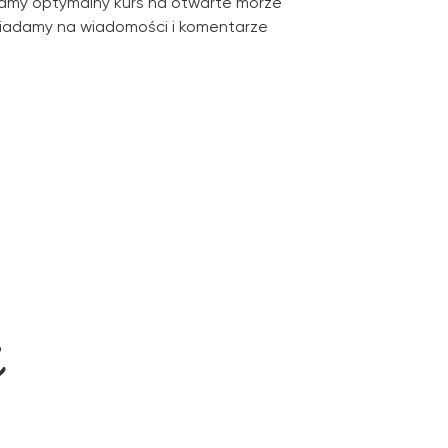
ramy optymalny kurs na otwarte morze
iadamy na wiadomości i komentarze