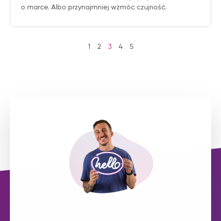
o marce. Albo przynajmniej wzmóc czujność.
1
2
3
4
5