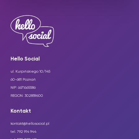
Hello Social
ul. Kurpińskiego 10/145
60-681 Poznań
NIP: 6671665586
REGON: 302859600
Kontakt
kontakt@hellosocial.pl
tel. 792 914 944