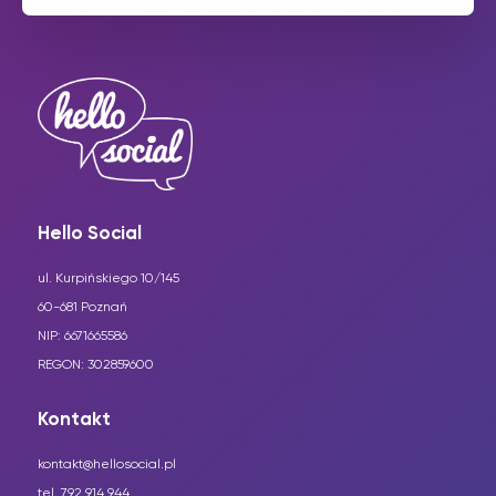
Hello Social
ul. Kurpińskiego 10/145
60-681 Poznań
NIP: 6671665586
REGON: 302859600
Kontakt
kontakt@hellosocial.pl
tel. 792 914 944