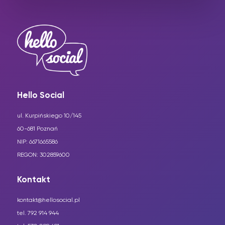
Hello Social
ul. Kurpińskiego 10/145
60-681 Poznań
NIP: 6671665586
REGON: 302859600
Kontakt
kontakt@hellosocial.pl
tel. 792 914 944